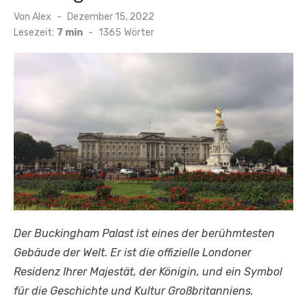
Veröffentlicht
Von
Alex
Dezember 15, 2022
am
Lesezeit:
7 min
-
1365
Wörter
Der Buckingham Palast ist eines der berühmtesten
Gebäude der Welt. Er ist die offizielle Londoner
Residenz Ihrer Majestät, der Königin, und ein Symbol
für die Geschichte und Kultur Großbritanniens.