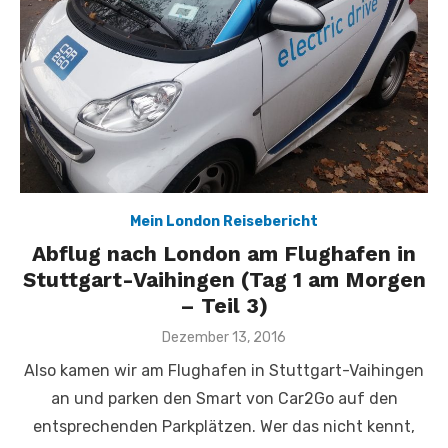
Mein London Reisebericht
Abflug nach London am Flughafen in
Stuttgart-Vaihingen (Tag 1 am Morgen
– Teil 3)
Veröffentlicht
Dezember 13, 2016
am
Also kamen wir am Flughafen in Stuttgart-Vaihingen
an und parken den Smart von Car2Go auf den
entsprechenden Parkplätzen. Wer das nicht kennt,